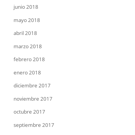
junio 2018
mayo 2018
abril 2018
marzo 2018
febrero 2018
enero 2018
diciembre 2017
noviembre 2017
octubre 2017
septiembre 2017