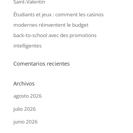
Saint‑Valentin
Étudiants et jeux : comment les casinos
modernes réinventent le budget
back‑to‑school avec des promotions
intelligentes
Comentarios recientes
Archivos
agosto 2026
julio 2026
junio 2026