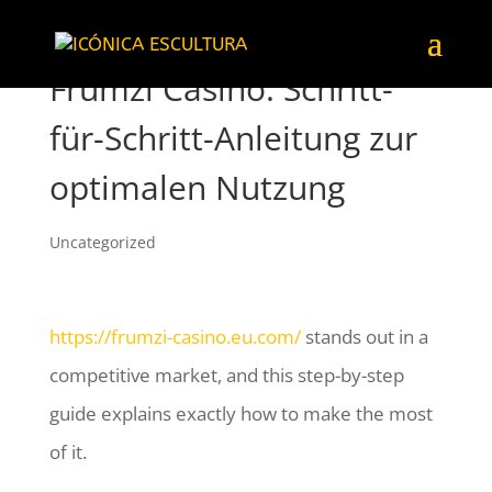
Frumzi Casino: Schritt-
für-Schritt-Anleitung zur
optimalen Nutzung
Uncategorized
https://frumzi-casino.eu.com/
stands out in a
competitive market, and this step-by-step
guide explains exactly how to make the most
of it.