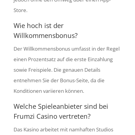
Store.
Wie hoch ist der
Willkommensbonus?
Der Willkommensbonus umfasst in der Regel
einen Prozentsatz auf die erste Einzahlung
sowie Freispiele. Die genauen Details
entnehmen Sie der Bonus-Seite, da die
Konditionen variieren können.
Welche Spieleanbieter sind bei
Frumzi Casino vertreten?
Das Kasino arbeitet mit namhaften Studios