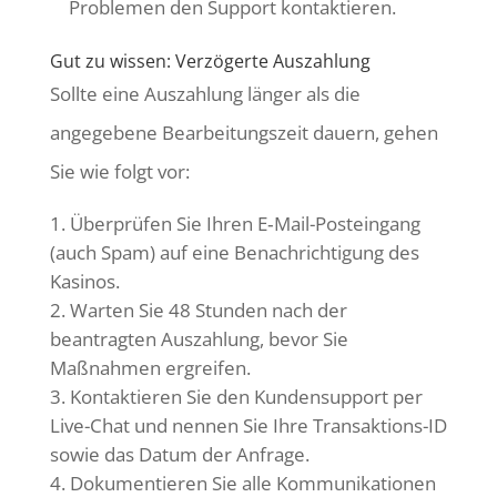
Problemen den Support kontaktieren.
Gut zu wissen: Verzögerte Auszahlung
Sollte eine Auszahlung länger als die
angegebene Bearbeitungszeit dauern, gehen
Sie wie folgt vor:
Überprüfen Sie Ihren E‑Mail-Posteingang
(auch Spam) auf eine Benachrichtigung des
Kasinos.
Warten Sie 48 Stunden nach der
beantragten Auszahlung, bevor Sie
Maßnahmen ergreifen.
Kontaktieren Sie den Kundensupport per
Live-Chat und nennen Sie Ihre Transaktions-ID
sowie das Datum der Anfrage.
Dokumentieren Sie alle Kommunikationen