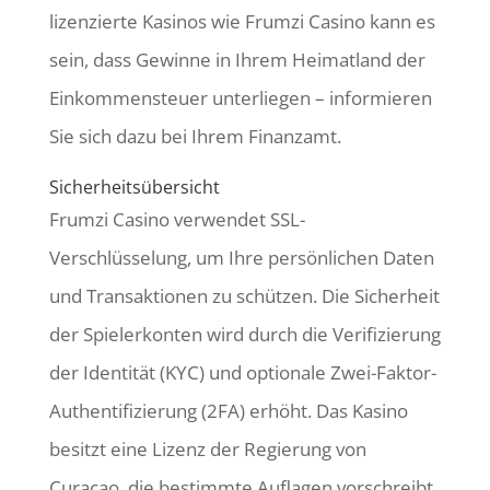
lizenzierte Kasinos wie Frumzi Casino kann es
sein, dass Gewinne in Ihrem Heimatland der
Einkommensteuer unterliegen – informieren
Sie sich dazu bei Ihrem Finanzamt.
Sicherheitsübersicht
Frumzi Casino verwendet SSL-
Verschlüsselung, um Ihre persönlichen Daten
und Transaktionen zu schützen. Die Sicherheit
der Spielerkonten wird durch die Verifizierung
der Identität (KYC) und optionale Zwei-Faktor-
Authentifizierung (2FA) erhöht. Das Kasino
besitzt eine Lizenz der Regierung von
Curacao, die bestimmte Auflagen vorschreibt.