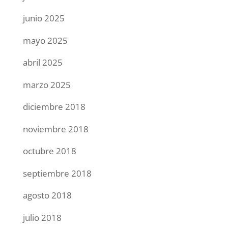
junio 2025
mayo 2025
abril 2025
marzo 2025
diciembre 2018
noviembre 2018
octubre 2018
septiembre 2018
agosto 2018
julio 2018