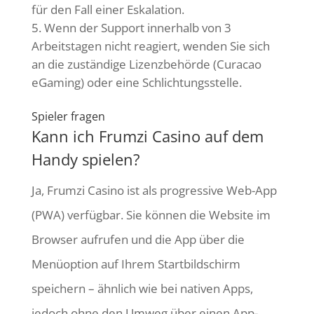
für den Fall einer Eskalation.
Wenn der Support innerhalb von 3
Arbeitstagen nicht reagiert, wenden Sie sich
an die zuständige Lizenzbehörde (Curacao
eGaming) oder eine Schlichtungsstelle.
Spieler fragen
Kann ich Frumzi Casino auf dem
Handy spielen?
Ja, Frumzi Casino ist als progressive Web-App
(PWA) verfügbar. Sie können die Website im
Browser aufrufen und die App über die
Menüoption auf Ihrem Startbildschirm
speichern – ähnlich wie bei nativen Apps,
jedoch ohne den Umweg über einen App-