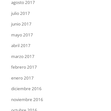
agosto 2017
julio 2017
junio 2017
mayo 2017
abril 2017
marzo 2017
febrero 2017
enero 2017
diciembre 2016
noviembre 2016
octubre 2016