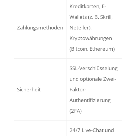
Kreditkarten, E-
Wallets (z. B. Skrill,
Zahlungsmethoden
Neteller),
Kryptowährungen
(Bitcoin, Ethereum)
SSL-Verschlüsselung
und optionale Zwei-
Sicherheit
Faktor-
Authentifizierung
(2FA)
24/7 Live-Chat und