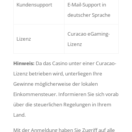
Kundensupport
E-Mail-Support in
deutscher Sprache
Curacao eGaming-
Lizenz
Lizenz
Hinweis:
Da das Casino unter einer Curacao-
Lizenz betrieben wird, unterliegen Ihre
Gewinne möglicherweise der lokalen
Einkommensteuer. Informieren Sie sich vorab
über die steuerlichen Regelungen in Ihrem
Land.
Mit der Anmeldung haben Sie Zugriff auf alle