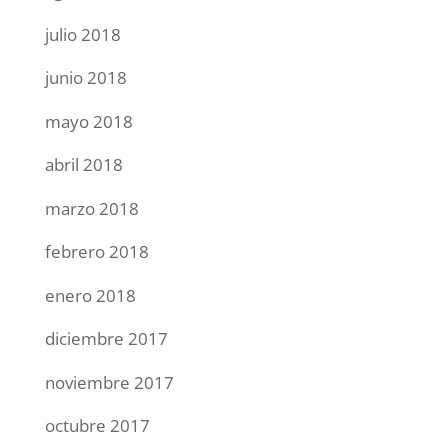
julio 2018
junio 2018
mayo 2018
abril 2018
marzo 2018
febrero 2018
enero 2018
diciembre 2017
noviembre 2017
octubre 2017