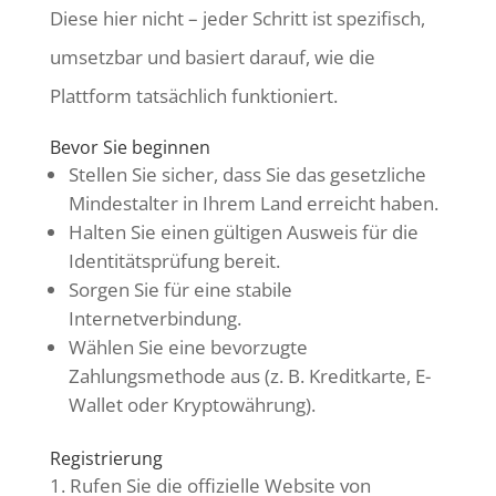
Diese hier nicht – jeder Schritt ist spezifisch,
umsetzbar und basiert darauf, wie die
Plattform tatsächlich funktioniert.
Bevor Sie beginnen
Stellen Sie sicher, dass Sie das gesetzliche
Mindestalter in Ihrem Land erreicht haben.
Halten Sie einen gültigen Ausweis für die
Identitätsprüfung bereit.
Sorgen Sie für eine stabile
Internetverbindung.
Wählen Sie eine bevorzugte
Zahlungsmethode aus (z. B. Kreditkarte, E-
Wallet oder Kryptowährung).
Registrierung
Rufen Sie die offizielle Website von