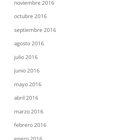
noviembre 2016
octubre 2016
septiembre 2016
agosto 2016
julio 2016
junio 2016
mayo 2016
abril 2016
marzo 2016
febrero 2016
enero 2016