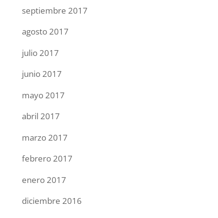
septiembre 2017
agosto 2017
julio 2017
junio 2017
mayo 2017
abril 2017
marzo 2017
febrero 2017
enero 2017
diciembre 2016