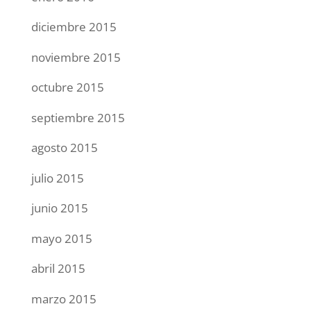
diciembre 2015
noviembre 2015
octubre 2015
septiembre 2015
agosto 2015
julio 2015
junio 2015
mayo 2015
abril 2015
marzo 2015