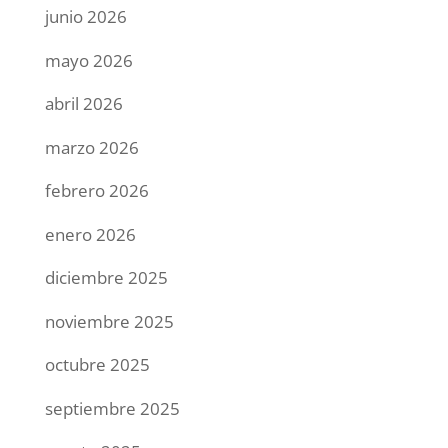
junio 2026
mayo 2026
abril 2026
marzo 2026
febrero 2026
enero 2026
diciembre 2025
noviembre 2025
octubre 2025
septiembre 2025