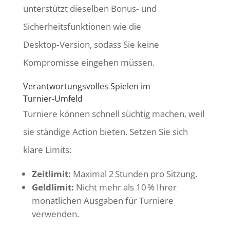
unterstützt dieselben Bonus‑ und
Sicherheitsfunktionen wie die
Desktop‑Version, sodass Sie keine
Kompromisse eingehen müssen.
Verantwortungsvolles Spielen im
Turnier‑Umfeld
Turniere können schnell süchtig machen, weil
sie ständige Action bieten. Setzen Sie sich
klare Limits:
Zeitlimit:
Maximal 2 Stunden pro Sitzung.
Geldlimit:
Nicht mehr als 10 % Ihrer
monatlichen Ausgaben für Turniere
verwenden.