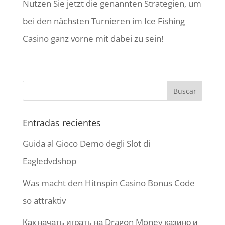
Nutzen Sie jetzt die genannten Strategien, um
bei den nächsten Turnieren im Ice Fishing
Casino ganz vorne mit dabei zu sein!
Entradas recientes
Guida al Gioco Demo degli Slot di
Eagledvdshop
Was macht den Hitnspin Casino Bonus Code
so attraktiv
Как начать играть на Dragon Money казино и