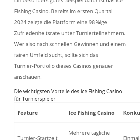
Ein besonders gutes Beispiel dafür ist das Ice
Fishing Casino. Bereits im ersten Quartal
2024 zeigte die Plattform eine 98 %ige
Zufriedenheitsrate unter Turnierteilnehmern.
Wer also nach schnellen Gewinnen und einem
fairen Umfeld sucht, sollte sich das
Turnier‑Portfolio dieses Casinos genauer
anschauen.
Die wichtigsten Vorteile des Ice Fishing Casino
für Turnierspieler
Feature
Ice Fishing Casino
Konku
Mehrere tägliche
Turnier‑Startzeit
Einmal 