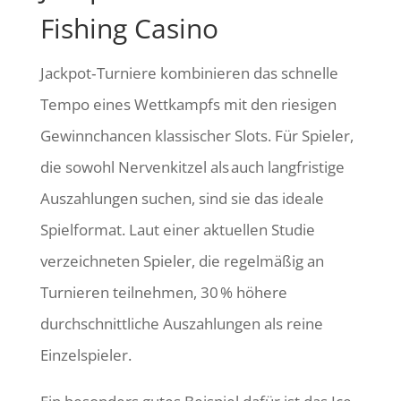
Fishing Casino
Jackpot‑Turniere kombinieren das schnelle
Tempo eines Wettkampfs mit den riesigen
Gewinnchancen klassischer Slots. Für Spieler,
die sowohl Nervenkitzel als auch langfristige
Auszahlungen suchen, sind sie das ideale
Spielformat. Laut einer aktuellen Studie
verzeichneten Spieler, die regelmäßig an
Turnieren teilnehmen, 30 % höhere
durchschnittliche Auszahlungen als reine
Einzelspieler.