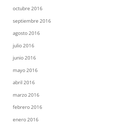
octubre 2016
septiembre 2016
agosto 2016
julio 2016
junio 2016
mayo 2016
abril 2016
marzo 2016
febrero 2016
enero 2016