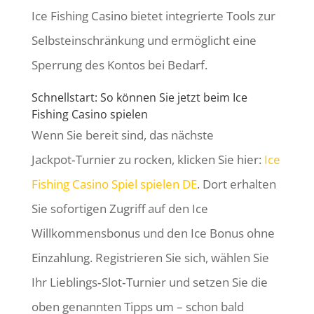
Ice Fishing Casino bietet integrierte Tools zur
Selbsteinschränkung und ermöglicht eine
Sperrung des Kontos bei Bedarf.
Schnellstart: So können Sie jetzt beim Ice
Fishing Casino spielen
Wenn Sie bereit sind, das nächste
Jackpot‑Turnier zu rocken, klicken Sie hier:
Ice
Fishing Casino Spiel spielen DE
. Dort erhalten
Sie sofortigen Zugriff auf den Ice
Willkommensbonus und den Ice Bonus ohne
Einzahlung. Registrieren Sie sich, wählen Sie
Ihr Lieblings‑Slot‑Turnier und setzen Sie die
oben genannten Tipps um – schon bald