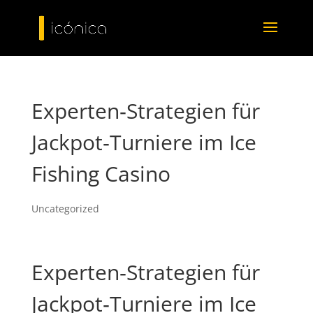
Experten‑Strategien für
Jackpot‑Turniere im Ice
Fishing Casino
Uncategorized
Experten‑Strategien für
Jackpot‑Turniere im Ice