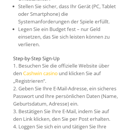
Stellen Sie sicher, dass Ihr Gerät (PC, Tablet
oder Smartphone) die
Systemanforderungen der Spiele erfüllt.
Legen Sie ein Budget fest – nur Geld
einsetzen, das Sie sich leisten können zu
verlieren.
Step-by-Step Sign-Up
Besuchen Sie die offizielle Website über
den
Cashwin casino
und klicken Sie auf
„Registrieren“.
Geben Sie Ihre E-Mail-Adresse, ein sicheres
Passwort und Ihre persönlichen Daten (Name,
Geburtsdatum, Adresse) ein.
Bestätigen Sie Ihre E-Mail, indem Sie auf
den Link klicken, den Sie per Post erhalten.
Loggen Sie sich ein und tätigen Sie Ihre