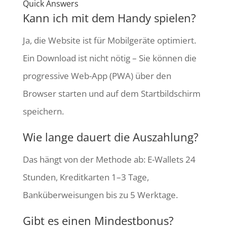
Quick Answers
Kann ich mit dem Handy spielen?
Ja, die Website ist für Mobilgeräte optimiert.
Ein Download ist nicht nötig – Sie können die
progressive Web-App (PWA) über den
Browser starten und auf dem Startbildschirm
speichern.
Wie lange dauert die Auszahlung?
Das hängt von der Methode ab: E-Wallets 24
Stunden, Kreditkarten 1–3 Tage,
Banküberweisungen bis zu 5 Werktage.
Gibt es einen Mindestbonus?