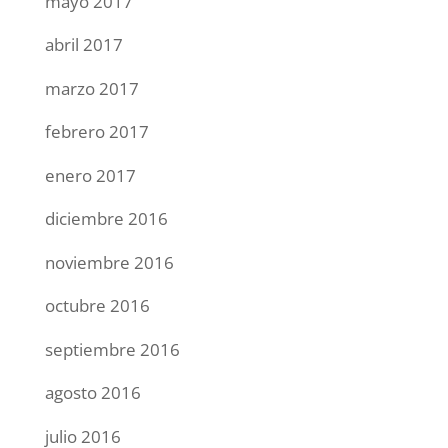
mayo 2017
abril 2017
marzo 2017
febrero 2017
enero 2017
diciembre 2016
noviembre 2016
octubre 2016
septiembre 2016
agosto 2016
julio 2016