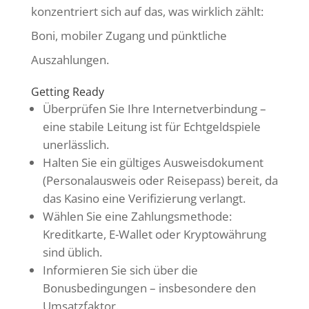
konzentriert sich auf das, was wirklich zählt:
Boni, mobiler Zugang und pünktliche
Auszahlungen.
Getting Ready
Überprüfen Sie Ihre Internetverbindung –
eine stabile Leitung ist für Echtgeldspiele
unerlässlich.
Halten Sie ein gültiges Ausweisdokument
(Personalausweis oder Reisepass) bereit, da
das Kasino eine Verifizierung verlangt.
Wählen Sie eine Zahlungsmethode:
Kreditkarte, E-Wallet oder Kryptowährung
sind üblich.
Informieren Sie sich über die
Bonusbedingungen – insbesondere den
Umsatzfaktor.