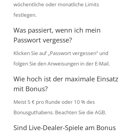
wöchentliche oder monatliche Limits
festlegen.
Was passiert, wenn ich mein
Passwort vergesse?
Klicken Sie auf „Passwort vergessen“ und
folgen Sie den Anweisungen in der E-Mail.
Wie hoch ist der maximale Einsatz
mit Bonus?
Meist 5 € pro Runde oder 10 % des
Bonusguthabens. Beachten Sie die AGB.
Sind Live-Dealer-Spiele am Bonus