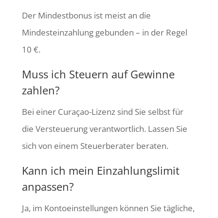
Der Mindestbonus ist meist an die
Mindesteinzahlung gebunden – in der Regel
10 €.
Muss ich Steuern auf Gewinne
zahlen?
Bei einer Curaçao-Lizenz sind Sie selbst für
die Versteuerung verantwortlich. Lassen Sie
sich von einem Steuerberater beraten.
Kann ich mein Einzahlungslimit
anpassen?
Ja, im Kontoeinstellungen können Sie tägliche,