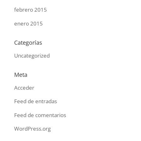
febrero 2015
enero 2015
Categorías
Uncategorized
Meta
Acceder
Feed de entradas
Feed de comentarios
WordPress.org