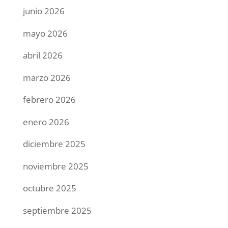
junio 2026
mayo 2026
abril 2026
marzo 2026
febrero 2026
enero 2026
diciembre 2025
noviembre 2025
octubre 2025
septiembre 2025