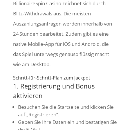
BillionaireSpin Casino zeichnet sich durch
Blitz‑Withdrawals aus. Die meisten
Auszahlungsanfragen werden innerhalb von
24 Stunden bearbeitet. Zudem gibt es eine
native Mobile‑App für iOS und Android, die
das Spiel unterwegs genauso flüssig macht
wie am Desktop.
Schritt‑für‑Schritt‑Plan zum Jackpot
1. Registrierung und Bonus
aktivieren
Besuchen Sie die Startseite und klicken Sie
auf „Registrieren“.
Geben Sie Ihre Daten ein und bestätigen Sie
die E‑Mail.