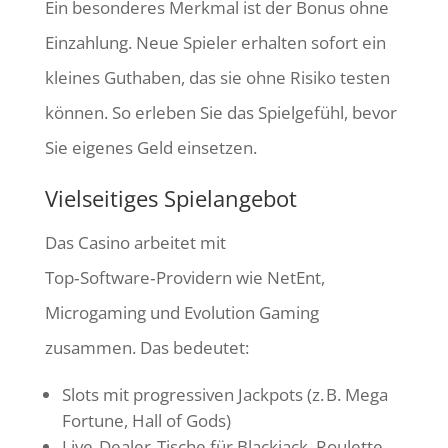
Ein besonderes Merkmal ist der Bonus ohne
Einzahlung. Neue Spieler erhalten sofort ein
kleines Guthaben, das sie ohne Risiko testen
können. So erleben Sie das Spielgefühl, bevor
Sie eigenes Geld einsetzen.
Vielseitiges Spielangebot
Das Casino arbeitet mit
Top‑Software‑Providern wie NetEnt,
Microgaming und Evolution Gaming
zusammen. Das bedeutet:
Slots mit progressiven Jackpots (z. B. Mega
Fortune, Hall of Gods)
Live‑Dealer‑Tische für Blackjack, Roulette