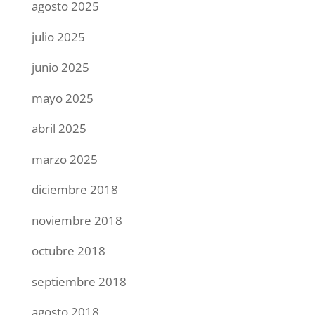
agosto 2025
julio 2025
junio 2025
mayo 2025
abril 2025
marzo 2025
diciembre 2018
noviembre 2018
octubre 2018
septiembre 2018
agosto 2018