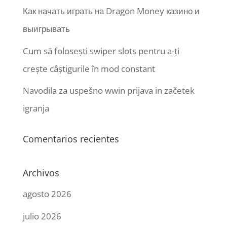
Как начать играть на Dragon Money казино и
выигрывать
Cum să folosești swiper slots pentru a-ți
crește câștigurile în mod constant
Navodila za uspešno wwin prijava in začetek
igranja
Comentarios recientes
Archivos
agosto 2026
julio 2026