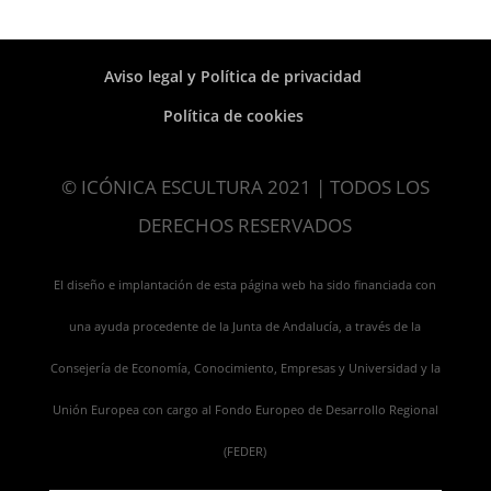
Aviso legal y Política de privacidad
Política de cookies
© ICÓNICA ESCULTURA 2021 | TODOS LOS
DERECHOS RESERVADOS
El diseño e implantación de esta página web ha sido financiada con
una ayuda procedente de la Junta de Andalucía, a través de la
Consejería de Economía, Conocimiento, Empresas y Universidad y la
Unión Europea con cargo al Fondo Europeo de Desarrollo Regional
(FEDER)