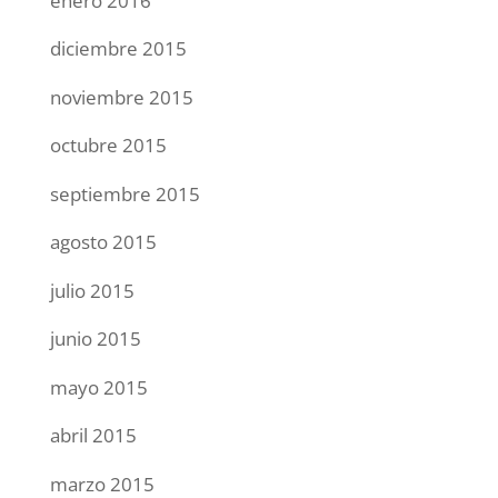
enero 2016
diciembre 2015
noviembre 2015
octubre 2015
septiembre 2015
agosto 2015
julio 2015
junio 2015
mayo 2015
abril 2015
marzo 2015