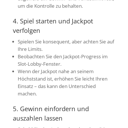
um die Kontrolle zu behalten.
4. Spiel starten und Jackpot
verfolgen
Spielen Sie konsequent, aber achten Sie auf
Ihre Limits.
Beobachten Sie den Jackpot‑Progress im
Slot‑Lobby‑Fenster.
Wenn der Jackpot nahe an seinem
Höchststand ist, erhöhen Sie leicht Ihren
Einsatz – das kann den Unterschied
machen.
5. Gewinn einfordern und
auszahlen lassen