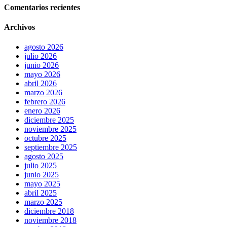
Comentarios recientes
Archivos
agosto 2026
julio 2026
junio 2026
mayo 2026
abril 2026
marzo 2026
febrero 2026
enero 2026
diciembre 2025
noviembre 2025
octubre 2025
septiembre 2025
agosto 2025
julio 2025
junio 2025
mayo 2025
abril 2025
marzo 2025
diciembre 2018
noviembre 2018