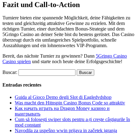
Fazit und Call‑to‑Action
Turniere bieten eine spannende Möglichkeit, deine Fähigkeiten zu
testen und gleichzeitig attraktive Gewinne zu erzielen. Mit dem
richtigen Turnier, einer durchdachten Bonus‑Strategie und dem
5Gringo Casino an deiner Seite bist du bestens gerüstet. Das Casino
überzeugt durch ein umfangreiches Spielportfolio, schnelle
Auszahlungen und ein lohnenswertes VIP‑Programm.
Bereit, das nächste Turnier zu gewinnen? Dann
5Gringo Casino
Casino spielen
und starte noch heute deine Erfolgsgeschichte!
Buscar:
Entradas recientes
Guida al Gioco Demo degli Slot di Eagledvdshop
Was macht den Hitnspin Casino Bonus Code so attraktiv
Как начать играть на Dragon Money казино и
выигрывать
Cum să folosești swiper slots pentru a-ți crește câștigurile în
mod constant
Navodila za uspešno wwin prijava in začetek igranja