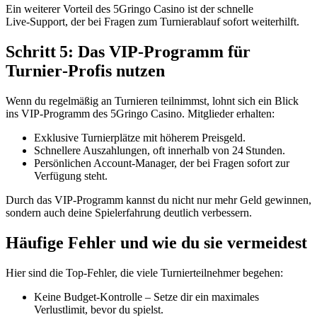
Ein weiterer Vorteil des 5Gringo Casino ist der schnelle
Live‑Support, der bei Fragen zum Turnierablauf sofort weiterhilft.
Schritt 5: Das VIP‑Programm für
Turnier‑Profis nutzen
Wenn du regelmäßig an Turnieren teilnimmst, lohnt sich ein Blick
ins VIP‑Programm des 5Gringo Casino. Mitglieder erhalten:
Exklusive Turnierplätze mit höherem Preisgeld.
Schnellere Auszahlungen, oft innerhalb von 24 Stunden.
Persönlichen Account‑Manager, der bei Fragen sofort zur
Verfügung steht.
Durch das VIP‑Programm kannst du nicht nur mehr Geld gewinnen,
sondern auch deine Spielerfahrung deutlich verbessern.
Häufige Fehler und wie du sie vermeidest
Hier sind die Top‑Fehler, die viele Turnierteilnehmer begehen:
Keine Budget‑Kontrolle – Setze dir ein maximales
Verlustlimit, bevor du spielst.