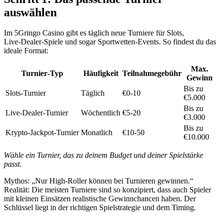
auswählen
Im 5Gringo Casino gibt es täglich neue Turniere für Slots,
Live‑Dealer‑Spiele und sogar Sportwetten‑Events. So findest du das
ideale Format:
Max.
Turnier‑Typ
Häufigkeit
Teilnahmegebühr
Gewinn
Bis zu
Slots‑Turnier
Täglich
€0‑10
€5.000
Bis zu
Live‑Dealer‑Turnier
Wöchentlich
€5‑20
€3.000
Bis zu
Krypto‑Jackpot‑Turnier
Monatlich
€10‑50
€10.000
Wähle ein Turnier, das zu deinem Budget und deiner Spielstärke
passt.
Mythos: „Nur High‑Roller können bei Turnieren gewinnen.“
Realität: Die meisten Turniere sind so konzipiert, dass auch Spieler
mit kleinen Einsätzen realistische Gewinnchancen haben. Der
Schlüssel liegt in der richtigen Spielstrategie und dem Timing.