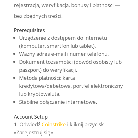
rejestracja, weryfikacja, bonusy i płatności —
bez zbędnych treści.
Prerequisites
Urządzenie z dostępem do internetu
(komputer, smartfon lub tablet).
Ważny adres e-mail i numer telefonu.
Dokument tożsamości (dowód osobisty lub
paszport) do weryfikacji.
Metoda płatności: karta
kredytowa/debetowa, portfel elektroniczny
lub kryptowaluta.
Stabilne połączenie internetowe.
Account Setup
Odwiedź
Coinstrike
i kliknij przycisk
«Zarejestruj się».