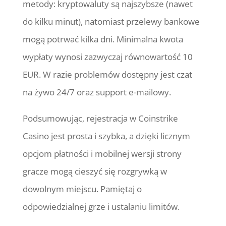
metody: kryptowaluty są najszybsze (nawet
do kilku minut), natomiast przelewy bankowe
mogą potrwać kilka dni. Minimalna kwota
wypłaty wynosi zazwyczaj równowartość 10
EUR. W razie problemów dostępny jest czat
na żywo 24/7 oraz support e-mailowy.
Podsumowując, rejestracja w Coinstrike
Casino jest prosta i szybka, a dzięki licznym
opcjom płatności i mobilnej wersji strony
gracze mogą cieszyć się rozgrywką w
dowolnym miejscu. Pamiętaj o
odpowiedzialnej grze i ustalaniu limitów.