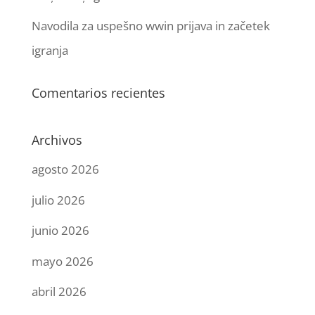
Navodila za uspešno wwin prijava in začetek
igranja
Comentarios recientes
Archivos
agosto 2026
julio 2026
junio 2026
mayo 2026
abril 2026