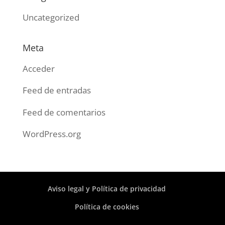
Uncategorized
Meta
Acceder
Feed de entradas
Feed de comentarios
WordPress.org
Aviso legal y Política de privacidad
Política de cookies