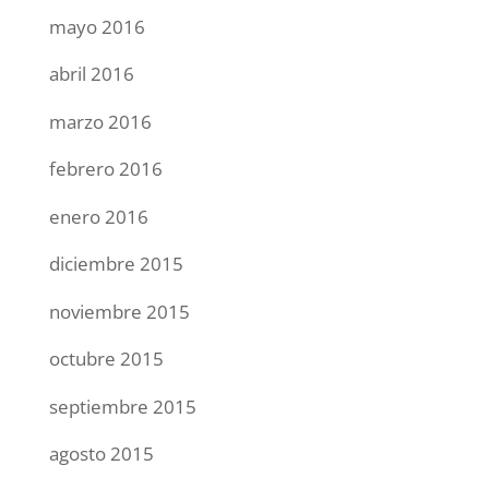
mayo 2016
abril 2016
marzo 2016
febrero 2016
enero 2016
diciembre 2015
noviembre 2015
octubre 2015
septiembre 2015
agosto 2015