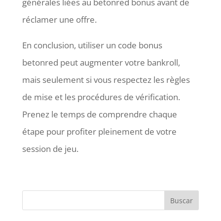
générales liées au betonred bonus avant de
réclamer une offre.
En conclusion, utiliser un code bonus
betonred peut augmenter votre bankroll,
mais seulement si vous respectez les règles
de mise et les procédures de vérification.
Prenez le temps de comprendre chaque
étape pour profiter pleinement de votre
session de jeu.