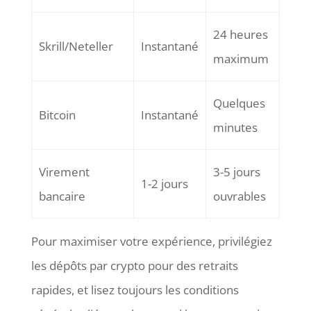
24 heures
Skrill/Neteller
Instantané
maximum
Quelques
Bitcoin
Instantané
minutes
Virement
3-5 jours
1-2 jours
bancaire
ouvrables
Pour maximiser votre expérience, privilégiez
les dépôts par crypto pour des retraits
rapides, et lisez toujours les conditions