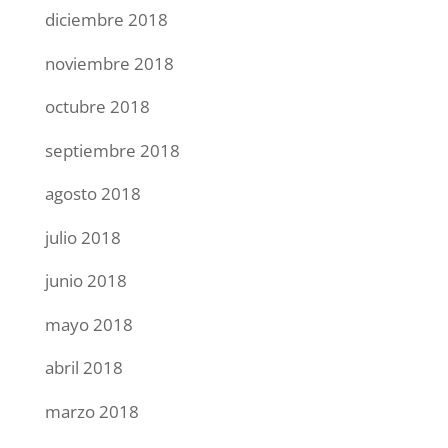
diciembre 2018
noviembre 2018
octubre 2018
septiembre 2018
agosto 2018
julio 2018
junio 2018
mayo 2018
abril 2018
marzo 2018