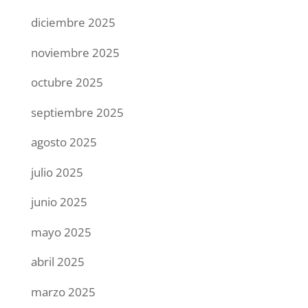
diciembre 2025
noviembre 2025
octubre 2025
septiembre 2025
agosto 2025
julio 2025
junio 2025
mayo 2025
abril 2025
marzo 2025