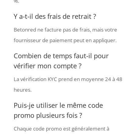
%.
Y a-t-il des frais de retrait ?
Betonred ne facture pas de frais, mais votre
fournisseur de paiement peut en appliquer.
Combien de temps faut-il pour
vérifier mon compte ?
La vérification KYC prend en moyenne 24 à 48
heures.
Puis-je utiliser le même code
promo plusieurs fois ?
Chaque code promo est généralement à