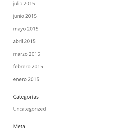
julio 2015
junio 2015
mayo 2015
abril 2015
marzo 2015
febrero 2015
enero 2015
Categorías
Uncategorized
Meta