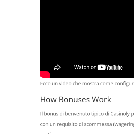
Ecco un video che mostra come configur
How Bonuses Work
Il bonus di benvenuto tipico di Casinoly
con un requisito di scommessa (wagering)