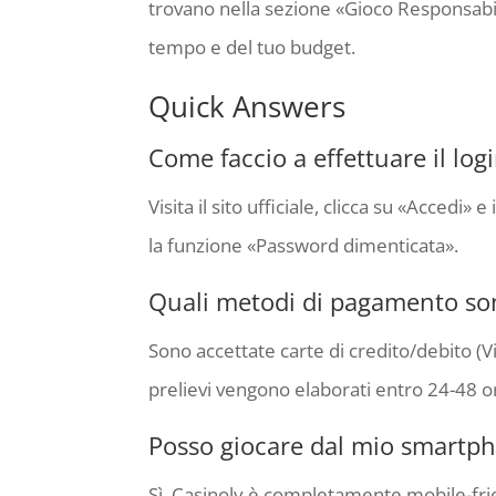
trovano nella sezione «Gioco Responsabile
tempo e del tuo budget.
Quick Answers
Come faccio a effettuare il log
Visita il sito ufficiale, clicca su «Accedi
la funzione «Password dimenticata».
Quali metodi di pagamento son
Sono accettate carte di credito/debito (Vis
prelievi vengono elaborati entro 24-48 o
Posso giocare dal mio smartp
Sì, Casinoly è completamente mobile-frie