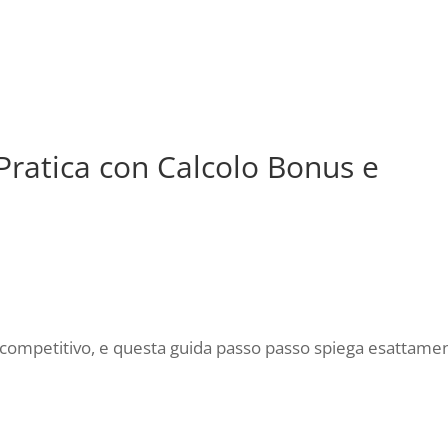
INICIO
SOBRE MÍ
PROCESO CREATIVO
TIENDA
GA
Pratica con Calcolo Bonus e
 competitivo, e questa guida passo passo spiega esattame