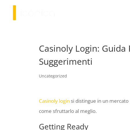
Casinoly Login: Guida 
Suggerimenti
Uncategorized
Casinoly login
si distingue in un mercato
come sfruttarlo al meglio.
Getting Ready