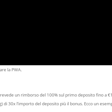
are la PWA.
 prevede un rimborso del 100% sul primo deposito fino a €
 di 30x l’importo del deposito più il bonus. Ecco un esem