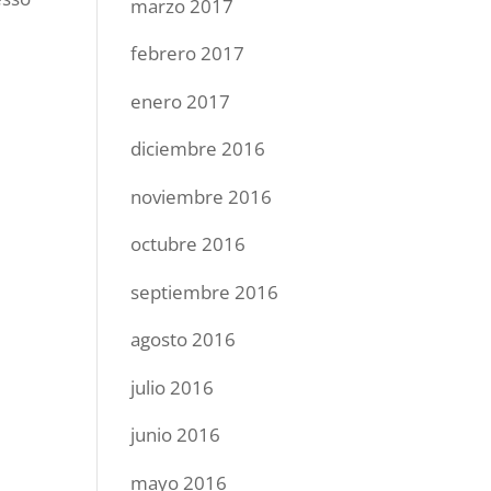
marzo 2017
febrero 2017
enero 2017
diciembre 2016
noviembre 2016
octubre 2016
septiembre 2016
agosto 2016
julio 2016
junio 2016
mayo 2016