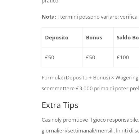
pratico:
Nota:
I termini possono variare; verific
Deposito
Bonus
Saldo B
€50
€50
€100
Formula: (Deposito + Bonus) × Wagering 
scommettere €3.000 prima di poter prele
Extra Tips
Casinoly promuove il gioco responsabile.
giornalieri/settimanali/mensili, limiti di