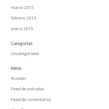
marzo 2015
febrero 2015
enero 2015
Categorías
Uncategorized
Meta
Acceder
Feed de entradas
Feed de comentarios