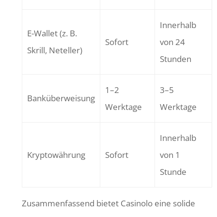
Innerhalb
E-Wallet (z. B.
Sofort
von 24
Skrill, Neteller)
Stunden
1–2
3–5
Banküberweisung
Werktage
Werktage
Innerhalb
Kryptowährung
Sofort
von 1
Stunde
Zusammenfassend bietet Casinolo eine solide