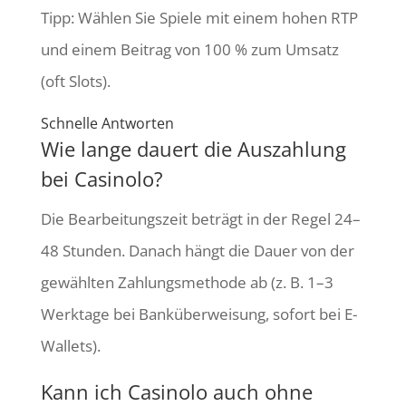
Tipp: Wählen Sie Spiele mit einem hohen RTP
und einem Beitrag von 100 % zum Umsatz
(oft Slots).
Schnelle Antworten
Wie lange dauert die Auszahlung
bei Casinolo?
Die Bearbeitungszeit beträgt in der Regel 24–
48 Stunden. Danach hängt die Dauer von der
gewählten Zahlungsmethode ab (z. B. 1–3
Werktage bei Banküberweisung, sofort bei E-
Wallets).
Kann ich Casinolo auch ohne