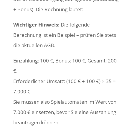
+ Bonus). Die Rechnung lautet:
Wichtiger Hinweis:
Die folgende
Berechnung ist ein Beispiel – prüfen Sie stets
die aktuellen AGB.
Einzahlung: 100 €, Bonus: 100 €, Gesamt: 200
€.
Erforderlicher Umsatz: (100 € + 100 €) × 35 =
7.000 €.
Sie müssen also Spielautomaten im Wert von
7.000 € einsetzen, bevor Sie eine Auszahlung
beantragen können.