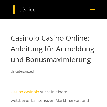
Casinolo Casino Online:
Anleitung für Anmeldung
und Bonusmaximierung
Uncategorized
Casino casinolo
sticht in einem
wettbewerbsintensiven Markt hervor, und