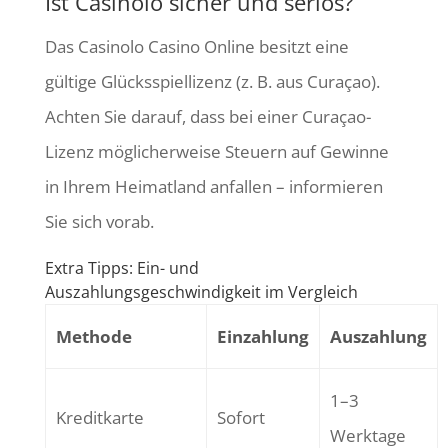
Ist Casinolo sicher und seriös?
Das Casinolo Casino Online besitzt eine
gültige Glücksspiellizenz (z. B. aus Curaçao).
Achten Sie darauf, dass bei einer Curaçao-
Lizenz möglicherweise Steuern auf Gewinne
in Ihrem Heimatland anfallen – informieren
Sie sich vorab.
Extra Tipps: Ein- und
Auszahlungsgeschwindigkeit im Vergleich
Methode
Einzahlung
Auszahlung
1–3
Kreditkarte
Sofort
Werktage