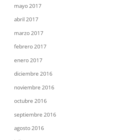
mayo 2017
abril 2017
marzo 2017
febrero 2017
enero 2017
diciembre 2016
noviembre 2016
octubre 2016
septiembre 2016
agosto 2016