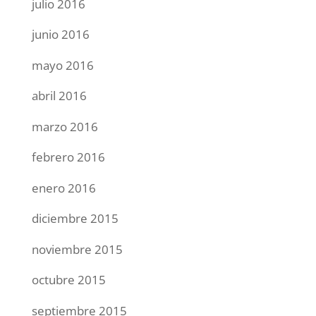
julio 2016
junio 2016
mayo 2016
abril 2016
marzo 2016
febrero 2016
enero 2016
diciembre 2015
noviembre 2015
octubre 2015
septiembre 2015