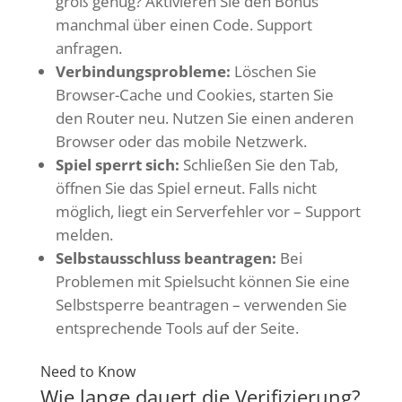
groß genug? Aktivieren Sie den Bonus
manchmal über einen Code. Support
anfragen.
Verbindungsprobleme:
Löschen Sie
Browser-Cache und Cookies, starten Sie
den Router neu. Nutzen Sie einen anderen
Browser oder das mobile Netzwerk.
Spiel sperrt sich:
Schließen Sie den Tab,
öffnen Sie das Spiel erneut. Falls nicht
möglich, liegt ein Serverfehler vor – Support
melden.
Selbstausschluss beantragen:
Bei
Problemen mit Spielsucht können Sie eine
Selbstsperre beantragen – verwenden Sie
entsprechende Tools auf der Seite.
Need to Know
Wie lange dauert die Verifizierung?