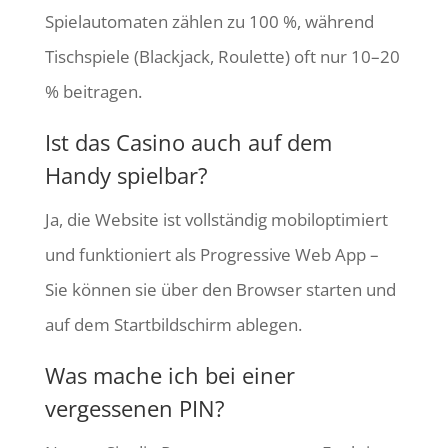
Spielautomaten zählen zu 100 %, während
Tischspiele (Blackjack, Roulette) oft nur 10–20
% beitragen.
Ist das Casino auch auf dem
Handy spielbar?
Ja, die Website ist vollständig mobiloptimiert
und funktioniert als Progressive Web App –
Sie können sie über den Browser starten und
auf dem Startbildschirm ablegen.
Was mache ich bei einer
vergessenen PIN?