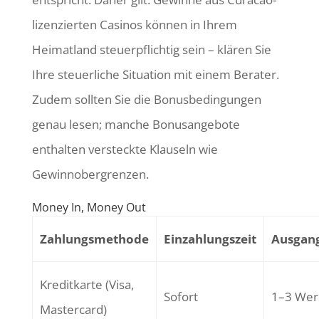
lizenzierten Casinos können in Ihrem
Heimatland steuerpflichtig sein – klären Sie
Ihre steuerliche Situation mit einem Berater.
Zudem sollten Sie die Bonusbedingungen
genau lesen; manche Bonusangebote
enthalten versteckte Klauseln wie
Gewinnobergrenzen.
Money In, Money Out
Zahlungsmethode
Einzahlungszeit
Ausgang
Kreditkarte (Visa,
Sofort
1–3 Wer
Mastercard)