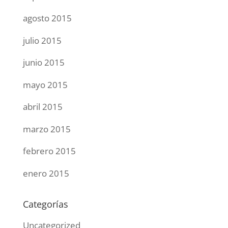
agosto 2015
julio 2015
junio 2015
mayo 2015
abril 2015
marzo 2015
febrero 2015
enero 2015
Categorías
Uncategorized