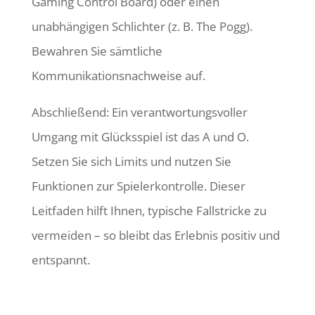
Gaming Control Board) oder einen
unabhängigen Schlichter (z. B. The Pogg).
Bewahren Sie sämtliche
Kommunikationsnachweise auf.
Abschließend: Ein verantwortungsvoller
Umgang mit Glücksspiel ist das A und O.
Setzen Sie sich Limits und nutzen Sie
Funktionen zur Spielerkontrolle. Dieser
Leitfaden hilft Ihnen, typische Fallstricke zu
vermeiden – so bleibt das Erlebnis positiv und
entspannt.