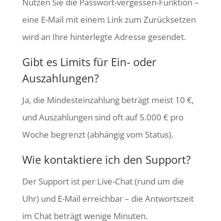
Nutzen Sie die Passwort-vergessen-Funktion –
eine E-Mail mit einem Link zum Zurücksetzen
wird an Ihre hinterlegte Adresse gesendet.
Gibt es Limits für Ein- oder
Auszahlungen?
Ja, die Mindesteinzahlung beträgt meist 10 €,
und Auszahlungen sind oft auf 5.000 € pro
Woche begrenzt (abhängig vom Status).
Wie kontaktiere ich den Support?
Der Support ist per Live-Chat (rund um die
Uhr) und E-Mail erreichbar – die Antwortszeit
im Chat beträgt wenige Minuten.