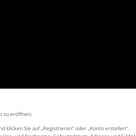
o zu eröffnen:
nd klicken Sie auf „Registrieren“ oder „Konto erstellen“.