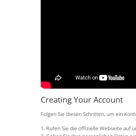
Creating Your Account
Folgen Sie diesen Schritten, um ein Kont
Rufen Sie die offizielle Webseite auf u