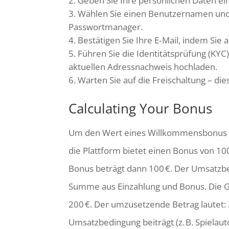
Geben Sie Ihre persönlichen Daten ei
Wählen Sie einen Benutzernamen und e
Passwortmanager.
Bestätigen Sie Ihre E‑Mail, indem Sie a
Führen Sie die Identitätsprüfung (KYC
aktuellen Adressnachweis hochladen.
Warten Sie auf die Freischaltung – di
Calculating Your Bonus
Um den Wert eines Willkommensbonus g
die Plattform bietet einen Bonus von 100
Bonus beträgt dann 100 €. Der Umsatzbe
Summe aus Einzahlung und Bonus. Die G
200 €. Der umzusetzende Betrag lautet: 
Umsatzbedingung beiträgt (z. B. Spielau