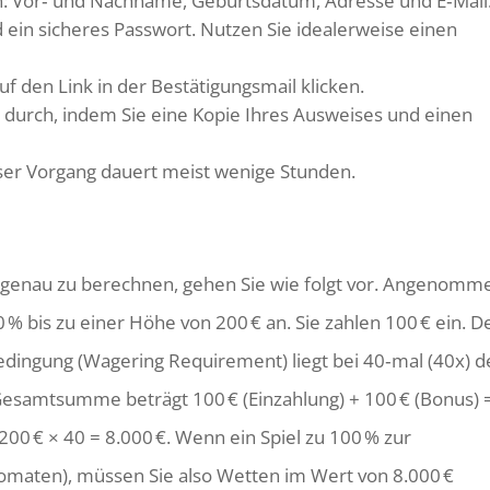
n: Vor‑ und Nachname, Geburtsdatum, Adresse und E‑Mail
in sicheres Passwort. Nutzen Sie idealerweise einen
uf den Link in der Bestätigungsmail klicken.
) durch, indem Sie eine Kopie Ihres Ausweises und einen
eser Vorgang dauert meist wenige Stunden.
enau zu berechnen, gehen Sie wie folgt vor. Angenomm
 % bis zu einer Höhe von 200 € an. Sie zahlen 100 € ein. D
dingung (Wagering Requirement) liegt bei 40‑mal (40x) d
esamtsumme beträgt 100 € (Einzahlung) + 100 € (Bonus) 
200 € × 40 = 8.000 €. Wenn ein Spiel zu 100 % zur
tomaten), müssen Sie also Wetten im Wert von 8.000 €