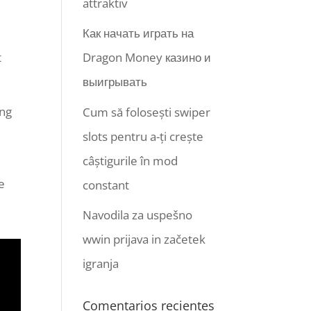
attraktiv
Как начать играть на
t
Dragon Money казино и
выигрывать
ung
Cum să folosești swiper
slots pentru a-ți crește
câștigurile în mod
e
constant
Navodila za uspešno
wwin prijava in začetek
igranja
Comentarios recientes