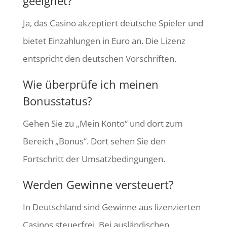
geeignet?
Ja, das Casino akzeptiert deutsche Spieler und
bietet Einzahlungen in Euro an. Die Lizenz
entspricht den deutschen Vorschriften.
Wie überprüfe ich meinen
Bonusstatus?
Gehen Sie zu „Mein Konto“ und dort zum
Bereich „Bonus“. Dort sehen Sie den
Fortschritt der Umsatzbedingungen.
Werden Gewinne versteuert?
In Deutschland sind Gewinne aus lizenzierten
Casinos steuerfrei. Bei ausländischen