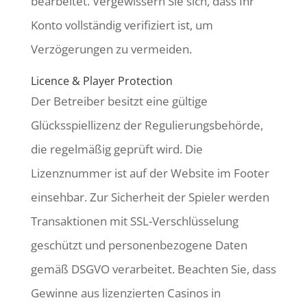
bearbeitet. Vergewissern Sie sich, dass Ihr
Konto vollständig verifiziert ist, um
Verzögerungen zu vermeiden.
Licence & Player Protection
Der Betreiber besitzt eine gültige
Glücksspiellizenz der Regulierungsbehörde,
die regelmäßig geprüft wird. Die
Lizenznummer ist auf der Website im Footer
einsehbar. Zur Sicherheit der Spieler werden
Transaktionen mit SSL-Verschlüsselung
geschützt und personenbezogene Daten
gemäß DSGVO verarbeitet. Beachten Sie, dass
Gewinne aus lizenzierten Casinos in