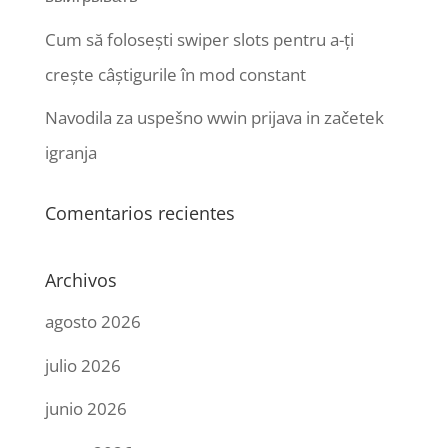
Cum să folosești swiper slots pentru a-ți
crește câștigurile în mod constant
Navodila za uspešno wwin prijava in začetek
igranja
Comentarios recientes
Archivos
agosto 2026
julio 2026
junio 2026