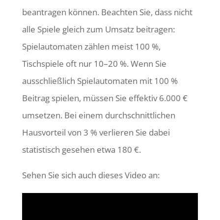
beantragen können. Beachten Sie, dass nicht
alle Spiele gleich zum Umsatz beitragen:
Spielautomaten zählen meist 100 %,
Tischspiele oft nur 10–20 %. Wenn Sie
ausschließlich Spielautomaten mit 100 %
Beitrag spielen, müssen Sie effektiv 6.000 €
umsetzen. Bei einem durchschnittlichen
Hausvorteil von 3 % verlieren Sie dabei
statistisch gesehen etwa 180 €.
Sehen Sie sich auch dieses Video an: