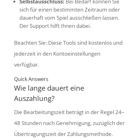
Selbstausschluss:
Bei Bedarf können Sie
sich für einen bestimmten Zeitraum oder
dauerhaft vom Spiel ausschließen lassen.
Der Support hilft Ihnen dabei.
Beachten Sie: Diese Tools sind kostenlos und
jederzeit in den Kontoeinstellungen
verfügbar.
Quick Answers
Wie lange dauert eine
Auszahlung?
Die Bearbeitungszeit beträgt in der Regel 24–
48 Stunden nach Genehmigung, zuzüglich der
Übertragungszeit der Zahlungsmethode.