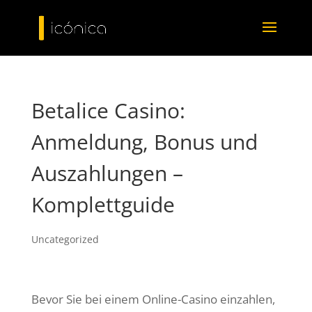
Betalice Casino:
Anmeldung, Bonus und
Auszahlungen –
Komplettguide
Uncategorized
Bevor Sie bei einem Online-Casino einzahlen,