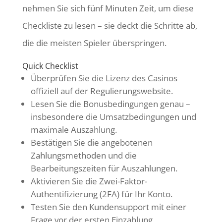
nehmen Sie sich fünf Minuten Zeit, um diese
Checkliste zu lesen – sie deckt die Schritte ab,
die die meisten Spieler überspringen.
Quick Checklist
Überprüfen Sie die Lizenz des Casinos
offiziell auf der Regulierungswebsite.
Lesen Sie die Bonusbedingungen genau –
insbesondere die Umsatzbedingungen und
maximale Auszahlung.
Bestätigen Sie die angebotenen
Zahlungsmethoden und die
Bearbeitungszeiten für Auszahlungen.
Aktivieren Sie die Zwei-Faktor-
Authentifizierung (2FA) für Ihr Konto.
Testen Sie den Kundensupport mit einer
Frage vor der ersten Einzahlung.