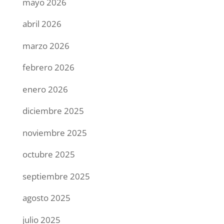
mayo 2026
abril 2026
marzo 2026
febrero 2026
enero 2026
diciembre 2025
noviembre 2025
octubre 2025
septiembre 2025
agosto 2025
julio 2025