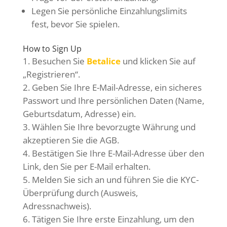
Legen Sie persönliche Einzahlungslimits
fest, bevor Sie spielen.
How to Sign Up
Besuchen Sie
Betalice
und klicken Sie auf
„Registrieren“.
Geben Sie Ihre E-Mail-Adresse, ein sicheres
Passwort und Ihre persönlichen Daten (Name,
Geburtsdatum, Adresse) ein.
Wählen Sie Ihre bevorzugte Währung und
akzeptieren Sie die AGB.
Bestätigen Sie Ihre E-Mail-Adresse über den
Link, den Sie per E-Mail erhalten.
Melden Sie sich an und führen Sie die KYC-
Überprüfung durch (Ausweis,
Adressnachweis).
Tätigen Sie Ihre erste Einzahlung, um den