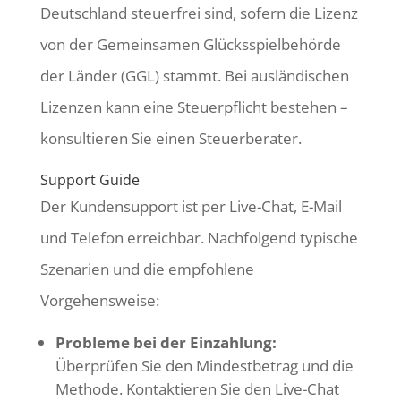
Deutschland steuerfrei sind, sofern die Lizenz
von der Gemeinsamen Glücksspielbehörde
der Länder (GGL) stammt. Bei ausländischen
Lizenzen kann eine Steuerpflicht bestehen –
konsultieren Sie einen Steuerberater.
Support Guide
Der Kundensupport ist per Live-Chat, E-Mail
und Telefon erreichbar. Nachfolgend typische
Szenarien und die empfohlene
Vorgehensweise:
Probleme bei der Einzahlung:
Überprüfen Sie den Mindestbetrag und die
Methode. Kontaktieren Sie den Live-Chat