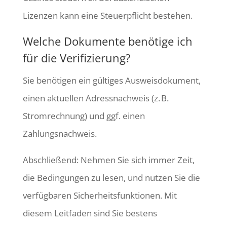
Lizenzen kann eine Steuerpflicht bestehen.
Welche Dokumente benötige ich
für die Verifizierung?
Sie benötigen ein gültiges Ausweisdokument,
einen aktuellen Adressnachweis (z. B.
Stromrechnung) und ggf. einen
Zahlungsnachweis.
Abschließend: Nehmen Sie sich immer Zeit,
die Bedingungen zu lesen, und nutzen Sie die
verfügbaren Sicherheitsfunktionen. Mit
diesem Leitfaden sind Sie bestens