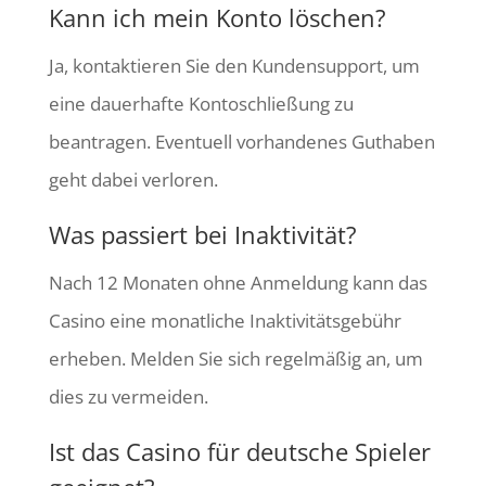
Kann ich mein Konto löschen?
Ja, kontaktieren Sie den Kundensupport, um
eine dauerhafte Kontoschließung zu
beantragen. Eventuell vorhandenes Guthaben
geht dabei verloren.
Was passiert bei Inaktivität?
Nach 12 Monaten ohne Anmeldung kann das
Casino eine monatliche Inaktivitätsgebühr
erheben. Melden Sie sich regelmäßig an, um
dies zu vermeiden.
Ist das Casino für deutsche Spieler