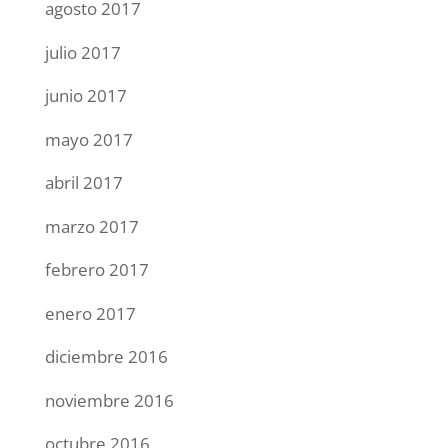
agosto 2017
julio 2017
junio 2017
mayo 2017
abril 2017
marzo 2017
febrero 2017
enero 2017
diciembre 2016
noviembre 2016
octubre 2016