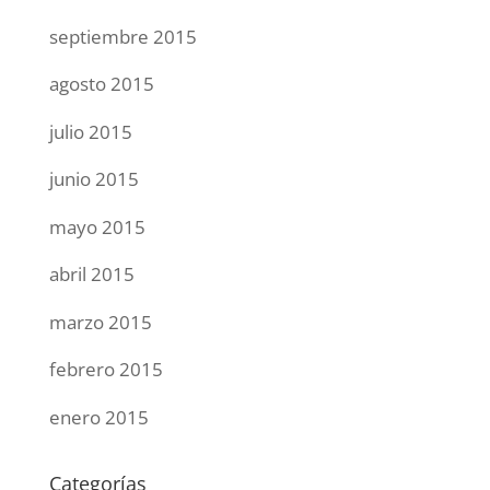
septiembre 2015
agosto 2015
julio 2015
junio 2015
mayo 2015
abril 2015
marzo 2015
febrero 2015
enero 2015
Categorías