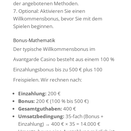
der angebotenen Methoden.
Optional: Aktivieren Sie einen
Willkommensbonus, bevor Sie mit dem
Spielen beginnen.
Bonus-Mathematik
Der typische Willkommensbonus im
Avantgarde Casino besteht aus einem 100 %
Einzahlungsbonus bis zu 500 € plus 100
Freispielen. Wir rechnen nach:
Einzahlung:
200 €
Bonus:
200 € (100 % bis 500 €)
Gesamtguthaben:
400 €
Umsatzbedingung:
35-fach (Bonus +
Einzahlung) → 400 € × 35 = 14.000 €