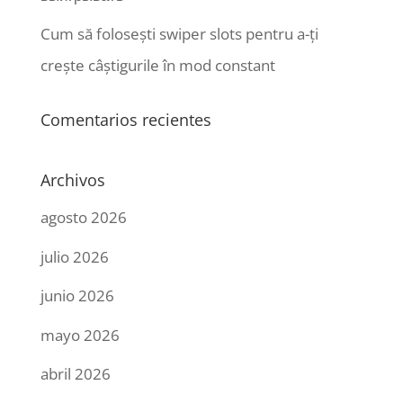
Cum să folosești swiper slots pentru a-ți
crește câștigurile în mod constant
Comentarios recientes
Archivos
agosto 2026
julio 2026
junio 2026
mayo 2026
abril 2026