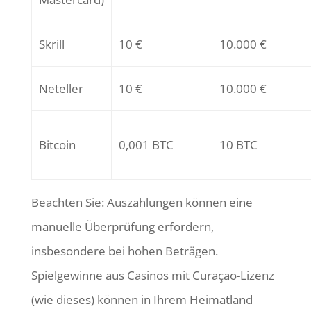
Skrill
10 €
10.000 €
Neteller
10 €
10.000 €
Bitcoin
0,001 BTC
10 BTC
Beachten Sie: Auszahlungen können eine
manuelle Überprüfung erfordern,
insbesondere bei hohen Beträgen.
Spielgewinne aus Casinos mit Curaçao-Lizenz
(wie dieses) können in Ihrem Heimatland