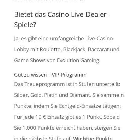
Bietet das Casino Live-Dealer-
Spiele?
Ja, es gibt eine umfangreiche Live-Casino-
Lobby mit Roulette, Blackjack, Baccarat und
Game Shows von Evolution Gaming.
Gut zu wissen – VIP-Programm
Das Treueprogramm ist in Stufen unterteilt:
Silber, Gold, Platin und Diamant. Sie sammeln
Punkte, indem Sie Echtgeld-Einsätze tätigen:
Für jede 10 € Einsatz gibt es 1 Punkt. Sobald
Sie 1.000 Punkte erreicht haben, steigen Sie
in die nächste Stufe auf.
Wichtig:
Punkte