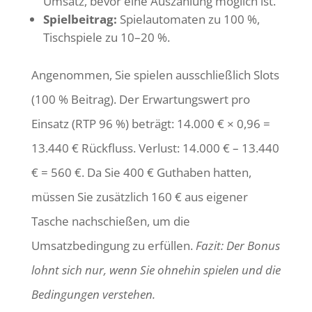
Umsatz, bevor eine Auszahlung möglich ist.
Spielbeitrag:
Spielautomaten zu 100 %,
Tischspiele zu 10–20 %.
Angenommen, Sie spielen ausschließlich Slots
(100 % Beitrag). Der Erwartungswert pro
Einsatz (RTP 96 %) beträgt: 14.000 € × 0,96 =
13.440 € Rückfluss. Verlust: 14.000 € – 13.440
€ = 560 €. Da Sie 400 € Guthaben hatten,
müssen Sie zusätzlich 160 € aus eigener
Tasche nachschießen, um die
Umsatzbedingung zu erfüllen.
Fazit: Der Bonus
lohnt sich nur, wenn Sie ohnehin spielen und die
Bedingungen verstehen.