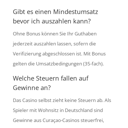
Gibt es einen Mindestumsatz
bevor ich auszahlen kann?
Ohne Bonus können Sie Ihr Guthaben
jederzeit auszahlen lassen, sofern die
Verifizierung abgeschlossen ist. Mit Bonus
gelten die Umsatzbedingungen (35-fach).
Welche Steuern fallen auf
Gewinne an?
Das Casino selbst zieht keine Steuern ab. Als
Spieler mit Wohnsitz in Deutschland sind
Gewinne aus Curaçao-Casinos steuerfrei,