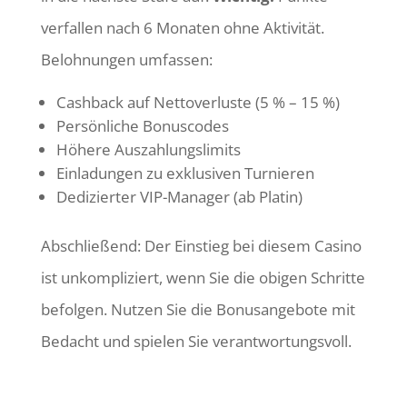
verfallen nach 6 Monaten ohne Aktivität.
Belohnungen umfassen:
Cashback auf Nettoverluste (5 % – 15 %)
Persönliche Bonuscodes
Höhere Auszahlungslimits
Einladungen zu exklusiven Turnieren
Dedizierter VIP-Manager (ab Platin)
Abschließend: Der Einstieg bei diesem Casino
ist unkompliziert, wenn Sie die obigen Schritte
befolgen. Nutzen Sie die Bonusangebote mit
Bedacht und spielen Sie verantwortungsvoll.