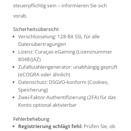
steuerpflichtig sein – informieren Sie sich
vorab.
Sicherheitsübersicht
Verschlüsselung: 128-Bit SSL für alle
Datenübertragungen
Lizenz: Curaçao eGaming (Lizenznummer
8048/JAZ)
Zufallszahlengenerator: unabhängig geprüft
(eCOGRA oder ähnlich)
Datenschutz: DSGVO-konform (Cookies,
Speicherung)
Zwei-Faktor-Authentifizierung (2FA) für das
Konto optional aktivierbar
Fehlerbehebung
Registrierung schlägt fehl:
Prüfen Sie, ob