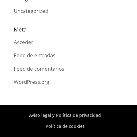
Uncategorized
Meta
Acceder
Feed de entradas
Feed de comentarios
WordPress.org
Aviso legal y Política de privacidad
Política de cookies