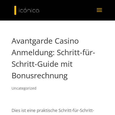
Avantgarde Casino
Anmeldung: Schritt-für-
Schritt-Guide mit
Bonusrechnung
Uncategorized
Dies ist eine praktische Schritt-für-Schritt-