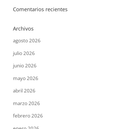
Comentarios recientes
Archivos
agosto 2026
julio 2026
junio 2026
mayo 2026
abril 2026
marzo 2026
febrero 2026
enero 2026