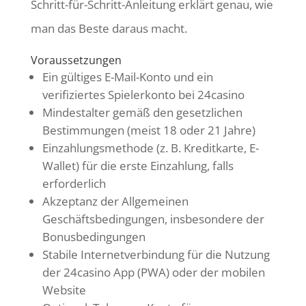
Schritt-für-Schritt-Anleitung erklärt genau, wie
man das Beste daraus macht.
Voraussetzungen
Ein gültiges E-Mail-Konto und ein
verifiziertes Spielerkonto bei 24casino
Mindestalter gemäß den gesetzlichen
Bestimmungen (meist 18 oder 21 Jahre)
Einzahlungsmethode (z. B. Kreditkarte, E-
Wallet) für die erste Einzahlung, falls
erforderlich
Akzeptanz der Allgemeinen
Geschäftsbedingungen, insbesondere der
Bonusbedingungen
Stabile Internetverbindung für die Nutzung
der 24casino App (PWA) oder der mobilen
Website