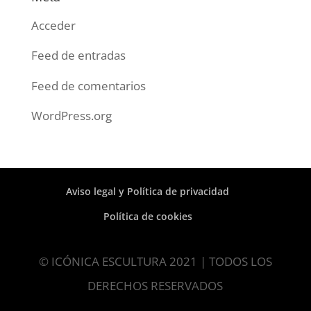
Acceder
Feed de entradas
Feed de comentarios
WordPress.org
Aviso legal y Política de privacidad
Política de cookies
© ICÓNICA ESCULTURA 2021 | TODOS LOS
DERECHOS RESERVADOS