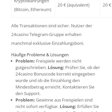
Kryptowährungen
20 € (äquivalent)
20 €
(Bitcoin, Ethereum)
Alle Transaktionen sind sicher. Nutzer der
24casino Telegram-Gruppe erhalten
manchmal exklusive Einzahlungsboni.
Häufige Probleme & Lösungen
Problem:
Freispiele werden nicht
gutgeschrieben.
Lösung:
Prüfen Sie, ob der
24casino Bonuscode korrekt eingegeben
wurde und ob die Einzahlung den
Mindestbetrag erreicht. Kontaktieren Sie
den Support.
Problem:
Gewinne aus Freispielen sind
nicht sofort verfügbar.
Lösung:
Erfüllen Sie