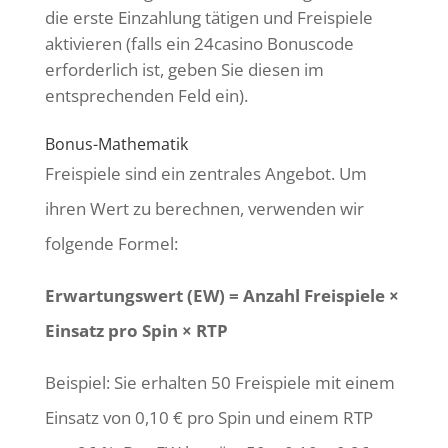
die erste Einzahlung tätigen und Freispiele
aktivieren (falls ein 24casino Bonuscode
erforderlich ist, geben Sie diesen im
entsprechenden Feld ein).
Bonus-Mathematik
Freispiele sind ein zentrales Angebot. Um
ihren Wert zu berechnen, verwenden wir
folgende Formel:
Erwartungswert (EW) = Anzahl Freispiele ×
Einsatz pro Spin × RTP
Beispiel: Sie erhalten 50 Freispiele mit einem
Einsatz von 0,10 € pro Spin und einem RTP