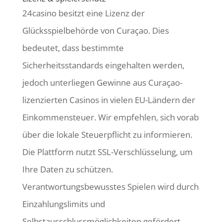
24casino besitzt eine Lizenz der
Glücksspielbehörde von Curaçao. Dies
bedeutet, dass bestimmte
Sicherheitsstandards eingehalten werden,
jedoch unterliegen Gewinne aus Curaçao-
lizenzierten Casinos in vielen EU-Ländern der
Einkommensteuer. Wir empfehlen, sich vorab
über die lokale Steuerpflicht zu informieren.
Die Plattform nutzt SSL-Verschlüsselung, um
Ihre Daten zu schützen.
Verantwortungsbewusstes Spielen wird durch
Einzahlungslimits und
Selbstausschlussmöglichkeiten gefördert.