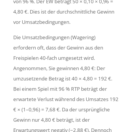
von 96 %. Der EW beträgt 50 × 0,10 × 0,96 =
4,80 €. Dies ist der durchschnittliche Gewinn
vor Umsatzbedingungen.
Die Umsatzbedingungen (Wagering)
erfordern oft, dass der Gewinn aus den
Freispielen 40-fach umgesetzt wird.
Angenommen, Sie gewinnen 4,80 €: Der
umzusetzende Betrag ist 40 × 4,80 = 192 €.
Bei einem Spiel mit 96 % RTP beträgt der
erwartete Verlust während des Umsatzes 192
€ × (1–0,96) = 7,68 €. Da der ursprüngliche
Gewinn nur 4,80 € beträgt, ist der
Erwartungswert negativ (−2,88 €). Dennoch