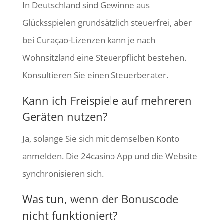
In Deutschland sind Gewinne aus
Glücksspielen grundsätzlich steuerfrei, aber
bei Curaçao-Lizenzen kann je nach
Wohnsitzland eine Steuerpflicht bestehen.
Konsultieren Sie einen Steuerberater.
Kann ich Freispiele auf mehreren
Geräten nutzen?
Ja, solange Sie sich mit demselben Konto
anmelden. Die 24casino App und die Website
synchronisieren sich.
Was tun, wenn der Bonuscode
nicht funktioniert?