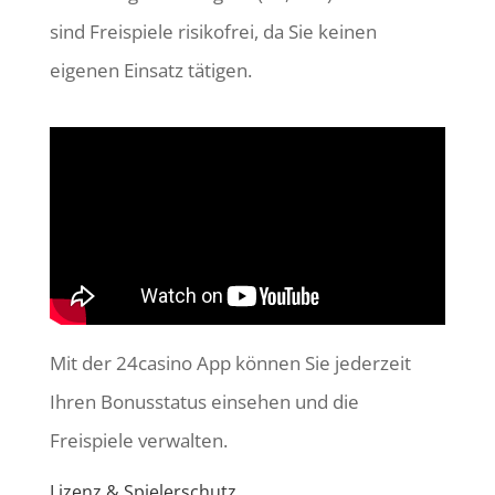
sind Freispiele risikofrei, da Sie keinen
eigenen Einsatz tätigen.
Mit der 24casino App können Sie jederzeit
Ihren Bonusstatus einsehen und die
Freispiele verwalten.
Lizenz & Spielerschutz