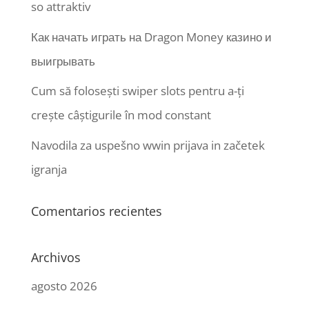
so attraktiv
Как начать играть на Dragon Money казино и
выигрывать
Cum să folosești swiper slots pentru a-ți
crește câștigurile în mod constant
Navodila za uspešno wwin prijava in začetek
igranja
Comentarios recientes
Archivos
agosto 2026