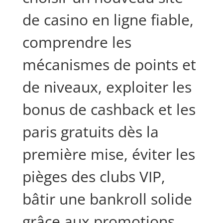
de casino en ligne fiable,
comprendre les
mécanismes de points et
de niveaux, exploiter les
bonus de cashback et les
paris gratuits dès la
première mise, éviter les
pièges des clubs VIP,
bâtir une bankroll solide
grâce aux promotions