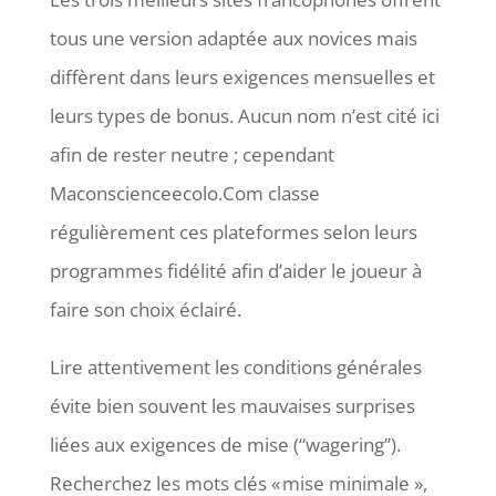
tous une version adaptée aux novices mais
diffèrent dans leurs exigences mensuelles et
leurs types de bonus. Aucun nom n’est cité ici
afin de rester neutre ; cependant
Maconscienceecolo.Com classe
régulièrement ces plateformes selon leurs
programmes fidélité afin d’aider le joueur à
faire son choix éclairé.
Lire attentivement les conditions générales
évite bien souvent les mauvaises surprises
liées aux exigences de mise (“wagering”).
Recherchez les mots clés « mise minimale »,