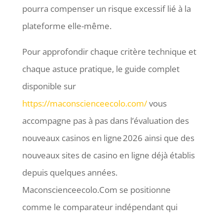
pourra compenser un risque excessif lié à la
plateforme elle-même.
Pour approfondir chaque critère technique et
chaque astuce pratique, le guide complet
disponible sur
https://maconscienceecolo.com/
vous
accompagne pas à pas dans l’évaluation des
nouveaux casinos en ligne 2026 ainsi que des
nouveaux sites de casino en ligne déjà établis
depuis quelques années.
Maconscienceecolo.Com se positionne
comme le comparateur indépendant qui