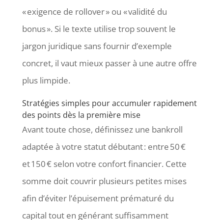
« exigence de rollover » ou « validité du
bonus ». Si le texte utilise trop souvent le
jargon juridique sans fournir d’exemple
concret, il vaut mieux passer à une autre offre
plus limpide.
Stratégies simples pour accumuler rapidement
des points dès la première mise
Avant toute chose, définissez une bankroll
adaptée à votre statut débutant : entre 50 €
et 150 € selon votre confort financier. Cette
somme doit couvrir plusieurs petites mises
afin d’éviter l’épuisement prématuré du
capital tout en générant suffisamment