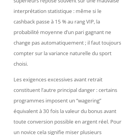
supérieurs repose souvent sur une mauvaise
interprétation statistique : même si le
cashback passe à 15 % au rang VIP, la
probabilité moyenne d’un pari gagnant ne
change pas automatiquement ; il faut toujours
compter sur la variance naturelle du sport
choisi.
Les exigences excessives avant retrait
constituent l’autre principal danger : certains
programmes imposent un “wagering”
équivalent à 30 fois la valeur du bonus avant
toute conversion possible en argent réel. Pour
un novice cela signifie miser plusieurs