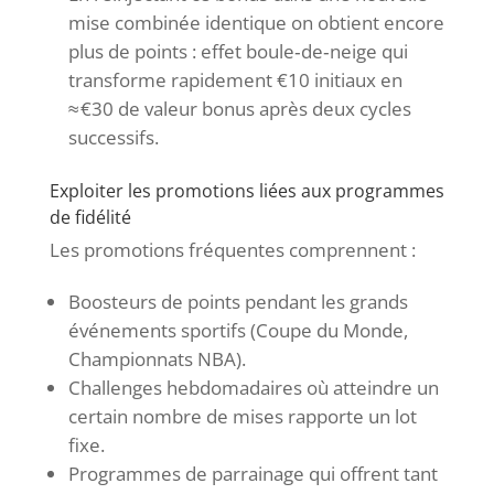
mise combinée identique on obtient encore
plus de points : effet boule‑de‑neige qui
transforme rapidement €10 initiaux en
≈ €30 de valeur bonus après deux cycles
successifs.
Exploiter les promotions liées aux programmes
de fidélité
Les promotions fréquentes comprennent :
Boosteurs de points pendant les grands
événements sportifs (Coupe du Monde,
Championnats NBA).
Challenges hebdomadaires où atteindre un
certain nombre de mises rapporte un lot
fixe.
Programmes de parrainage qui offrent tant