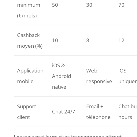
minimum
50
30
70
(€/mois)
Cashback
10
8
12
moyen (%)
iOS &
Application
Web
iOS
Android
mobile
responsive
unique
native
Support
Email +
Chat bu
Chat 24/7
client
téléphone
hours
Les trois meilleurs sites francophones offrent