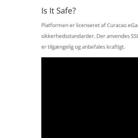
Is It Safe?
Platformen er licenseret af Curacao eG
sikkerhedsstandarder. Der anvendes SSL-
er tilgængelig og anbefales kraftigt.