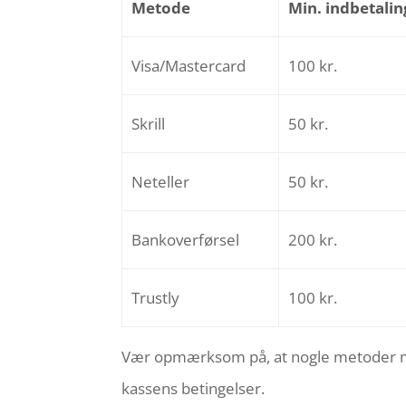
Metode
Min. indbetalin
Visa/Mastercard
100 kr.
Skrill
50 kr.
Neteller
50 kr.
Bankoverførsel
200 kr.
Trustly
100 kr.
Vær opmærksom på, at nogle metoder muli
kassens betingelser.