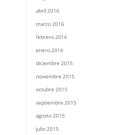
abril 2016
marzo 2016
febrero 2016
enero 2016
diciembre 2015
noviembre 2015
octubre 2015
septiembre 2015
agosto 2015
julio 2015