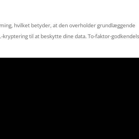
aming, hvilket betyder, at den overholder grundlæggende
kryptering til at beskytte dine data. To-faktor-godkendel