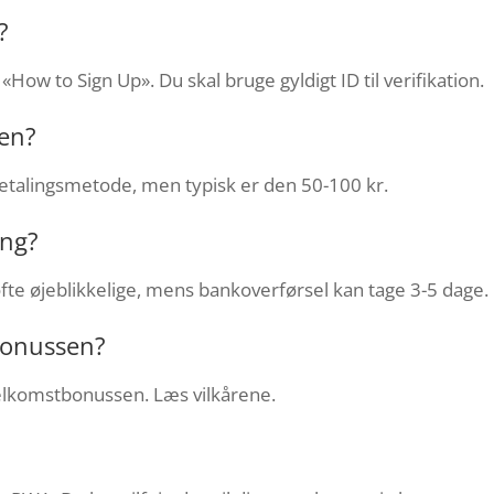
?
«How to Sign Up». Du skal bruge gyldigt ID til verifikation.
en?
etalingsmetode, men typisk er den 50-100 kr.
ing?
fte øjeblikkelige, mens bankoverførsel kan tage 3-5 dage.
bonussen?
 velkomstbonussen. Læs vilkårene.