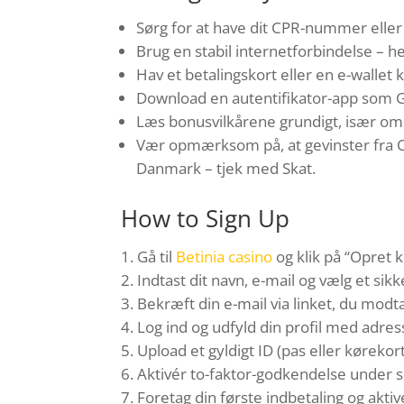
Sørg for at have dit CPR-nummer eller an
Brug en stabil internetforbindelse – hel
Hav et betalingskort eller en e-wallet kl
Download en autentifikator-app som Go
Læs bonusvilkårene grundigt, især om
Vær opmærksom på, at gevinster fra Cu
Danmark – tjek med Skat.
How to Sign Up
Gå til
Betinia casino
og klik på “Opret k
Indtast dit navn, e-mail og vælg et sik
Bekræft din e-mail via linket, du modt
Log ind og udfyld din profil med adres
Upload et gyldigt ID (pas eller kørekort
Aktivér to-faktor-godkendelse under si
Foretag din første indbetaling og akt