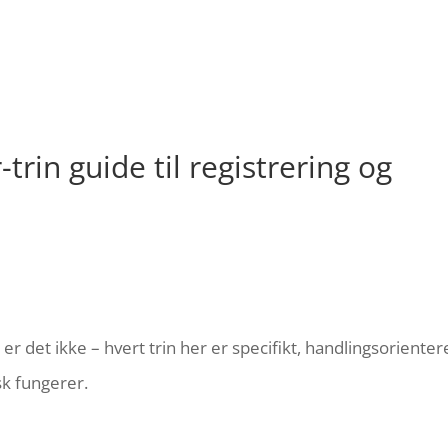
INICIO
SOBRE MÍ
PROCESO CREATIVO
TIENDA
GA
-trin guide til registrering og
r det ikke – hvert trin her er specifikt, handlingsorienter
sk fungerer.