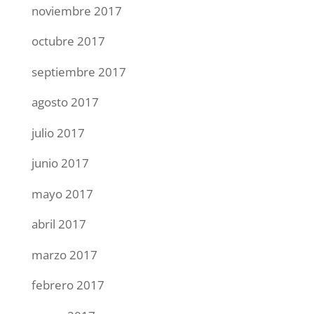
noviembre 2017
octubre 2017
septiembre 2017
agosto 2017
julio 2017
junio 2017
mayo 2017
abril 2017
marzo 2017
febrero 2017