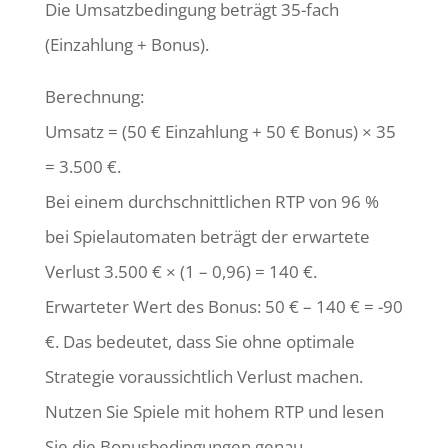
Die Umsatzbedingung beträgt 35-fach
(Einzahlung + Bonus).
Berechnung:
Umsatz = (50 € Einzahlung + 50 € Bonus) × 35
= 3.500 €.
Bei einem durchschnittlichen RTP von 96 %
bei Spielautomaten beträgt der erwartete
Verlust 3.500 € × (1 – 0,96) = 140 €.
Erwarteter Wert des Bonus: 50 € – 140 € = -90
€. Das bedeutet, dass Sie ohne optimale
Strategie voraussichtlich Verlust machen.
Nutzen Sie Spiele mit hohem RTP und lesen
Sie die Bonusbedingungen genau.