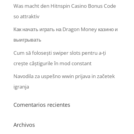
Was macht den Hitnspin Casino Bonus Code
so attraktiv
Как начать играть на Dragon Money казино и
выигрывать
Cum să folosești swiper slots pentru a-ți
crește câștigurile în mod constant
Navodila za uspešno wwin prijava in začetek
igranja
Comentarios recientes
Archivos