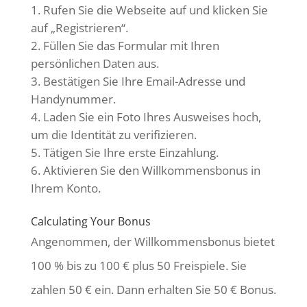
Rufen Sie die Webseite auf und klicken Sie
auf „Registrieren“.
Füllen Sie das Formular mit Ihren
persönlichen Daten aus.
Bestätigen Sie Ihre Email-Adresse und
Handynummer.
Laden Sie ein Foto Ihres Ausweises hoch,
um die Identität zu verifizieren.
Tätigen Sie Ihre erste Einzahlung.
Aktivieren Sie den Willkommensbonus in
Ihrem Konto.
Calculating Your Bonus
Angenommen, der Willkommensbonus bietet
100 % bis zu 100 € plus 50 Freispiele. Sie
zahlen 50 € ein. Dann erhalten Sie 50 € Bonus.