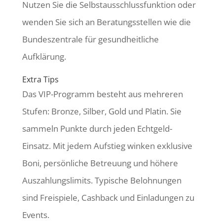
Nutzen Sie die Selbstausschlussfunktion oder
wenden Sie sich an Beratungsstellen wie die
Bundeszentrale für gesundheitliche
Aufklärung.
Extra Tips
Das VIP-Programm besteht aus mehreren
Stufen: Bronze, Silber, Gold und Platin. Sie
sammeln Punkte durch jeden Echtgeld-
Einsatz. Mit jedem Aufstieg winken exklusive
Boni, persönliche Betreuung und höhere
Auszahlungslimits. Typische Belohnungen
sind Freispiele, Cashback und Einladungen zu
Events.