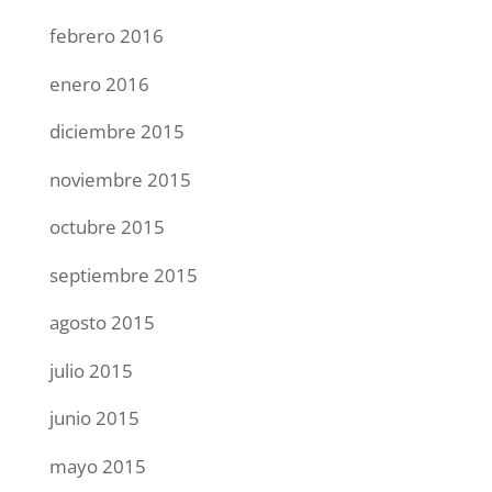
febrero 2016
enero 2016
diciembre 2015
noviembre 2015
octubre 2015
septiembre 2015
agosto 2015
julio 2015
junio 2015
mayo 2015