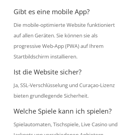
Gibt es eine mobile App?
Die mobile-optimierte Website funktioniert
auf allen Geräten. Sie können sie als
progressive Web-App (PWA) auf Ihrem
Startbildschirm installieren.
Ist die Website sicher?
Ja, SSL-Verschlüsselung und Curaçao-Lizenz
bieten grundlegende Sicherheit.
Welche Spiele kann ich spielen?
Spielautomaten, Tischspiele, Live Casino und
Jackpots von verschiedenen Anbietern.