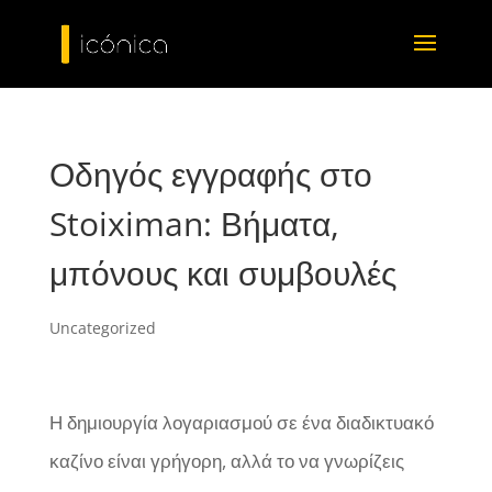
Οδηγός εγγραφής στο
Stoiximan: Βήματα,
μπόνους και συμβουλές
Uncategorized
Η δημιουργία λογαριασμού σε ένα διαδικτυακό
καζίνο είναι γρήγορη, αλλά το να γνωρίζεις