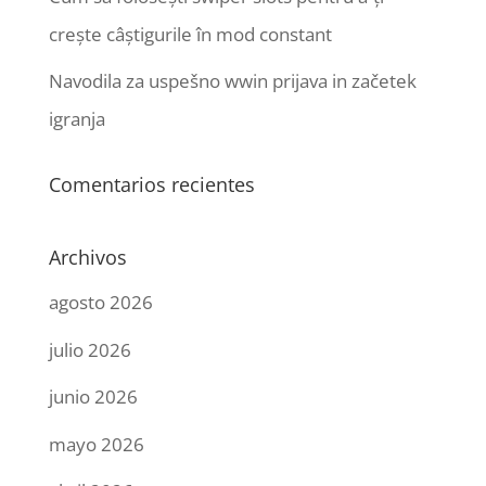
crește câștigurile în mod constant
Navodila za uspešno wwin prijava in začetek
igranja
Comentarios recientes
Archivos
agosto 2026
julio 2026
junio 2026
mayo 2026