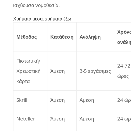
ισχύουσα νομοθεσία.
Χρήματα μέσα, χρήματα έξω
Χρόν
Μέθοδος
Κατάθεση
Ανάληψη
ανάλ
Πιστωτική/
24-72
Χρεωστική
Άμεση
3-5 εργάσιμες
ώρες
κάρτα
Skrill
Άμεση
Άμεση
24 ώρ
Neteller
Άμεση
Άμεση
24 ώρ