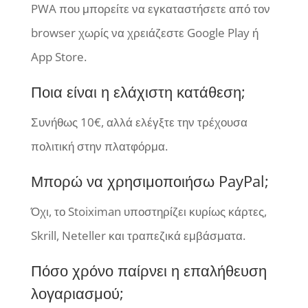
PWA που μπορείτε να εγκαταστήσετε από τον
browser χωρίς να χρειάζεστε Google Play ή
App Store.
Ποια είναι η ελάχιστη κατάθεση;
Συνήθως 10€, αλλά ελέγξτε την τρέχουσα
πολιτική στην πλατφόρμα.
Μπορώ να χρησιμοποιήσω PayPal;
Όχι, το Stoiximan υποστηρίζει κυρίως κάρτες,
Skrill, Neteller και τραπεζικά εμβάσματα.
Πόσο χρόνο παίρνει η επαλήθευση
λογαριασμού;