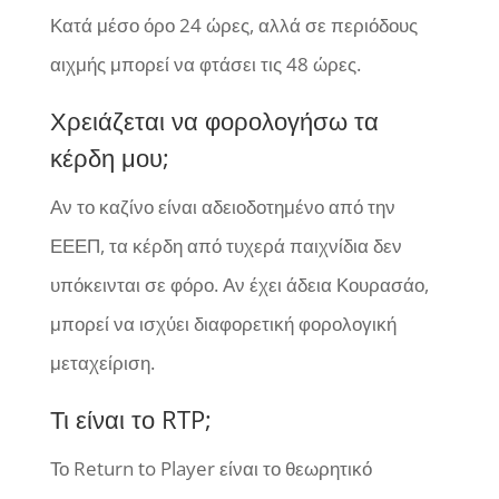
Κατά μέσο όρο 24 ώρες, αλλά σε περιόδους
αιχμής μπορεί να φτάσει τις 48 ώρες.
Χρειάζεται να φορολογήσω τα
κέρδη μου;
Αν το καζίνο είναι αδειοδοτημένο από την
ΕΕΕΠ, τα κέρδη από τυχερά παιχνίδια δεν
υπόκεινται σε φόρο. Αν έχει άδεια Κουρασάο,
μπορεί να ισχύει διαφορετική φορολογική
μεταχείριση.
Τι είναι το RTP;
Το Return to Player είναι το θεωρητικό