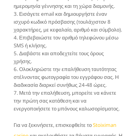
ημερομηνία γέννησης και τη χώρα διαμονής.
Εισάγετε email και δημιουργήστε έναν
ισχυρό κωδικό πρόσβασης (τουλάχιστον 8
χαρακτήρες, με κεφαλαίο, αριθμό και σύμβολο).
Επιβεβαιώστε τον αριθμό τηλεφώνου μέσω
SMS ή κλήσης.
Διαβάστε και αποδεχτείτε τους όρους
χρήσης.
Ολοκληρώστε την επαλήθευση ταυτότητας
στέλνοντας φωτογραφία του εγγράφου σας. Η
διαδικασία διαρκεί συνήθως 24-48 ώρες.
Μετά την επαλήθευση, μπορείτε να κάνετε
την πρώτη σας κατάθεση και να
ενεργοποιήσετε το μπόνους καλωσορίσματος.
Για να ξεκινήσετε, επισκεφθείτε το
Stoiximan
casino
και ακολουθήστε τα βήματα εγγραφής. Η