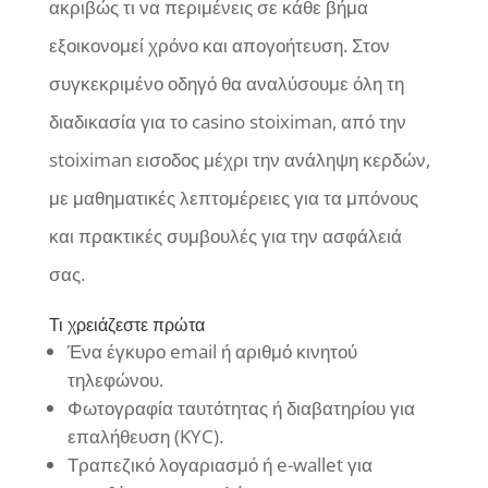
ακριβώς τι να περιμένεις σε κάθε βήμα
εξοικονομεί χρόνο και απογοήτευση. Στον
συγκεκριμένο οδηγό θα αναλύσουμε όλη τη
διαδικασία για το casino stoiximan, από την
stoiximan εισοδος μέχρι την ανάληψη κερδών,
με μαθηματικές λεπτομέρειες για τα μπόνους
και πρακτικές συμβουλές για την ασφάλειά
σας.
Τι χρειάζεστε πρώτα
Ένα έγκυρο email ή αριθμό κινητού
τηλεφώνου.
Φωτογραφία ταυτότητας ή διαβατηρίου για
επαλήθευση (KYC).
Τραπεζικό λογαριασμό ή e-wallet για