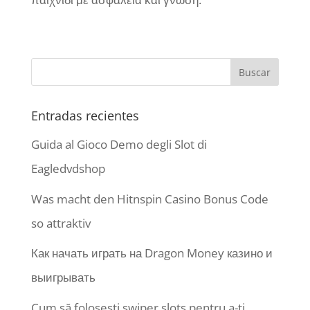
Entradas recientes
Guida al Gioco Demo degli Slot di
Eagledvdshop
Was macht den Hitnspin Casino Bonus Code
so attraktiv
Как начать играть на Dragon Money казино и
выигрывать
Cum să folosești swiper slots pentru a-ți