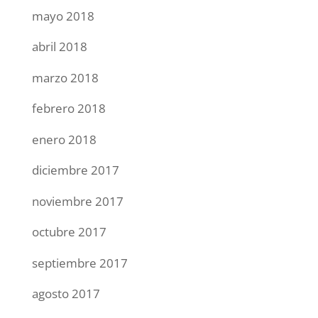
mayo 2018
abril 2018
marzo 2018
febrero 2018
enero 2018
diciembre 2017
noviembre 2017
octubre 2017
septiembre 2017
agosto 2017