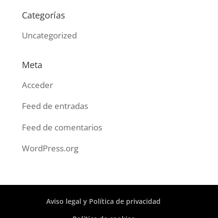
Categorías
Uncategorized
Meta
Acceder
Feed de entradas
Feed de comentarios
WordPress.org
Aviso legal y Política de privacidad