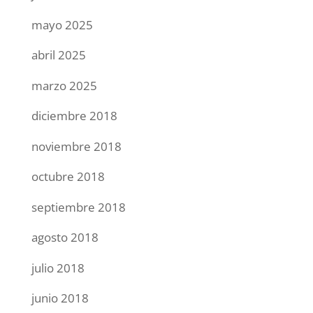
mayo 2025
abril 2025
marzo 2025
diciembre 2018
noviembre 2018
octubre 2018
septiembre 2018
agosto 2018
julio 2018
junio 2018