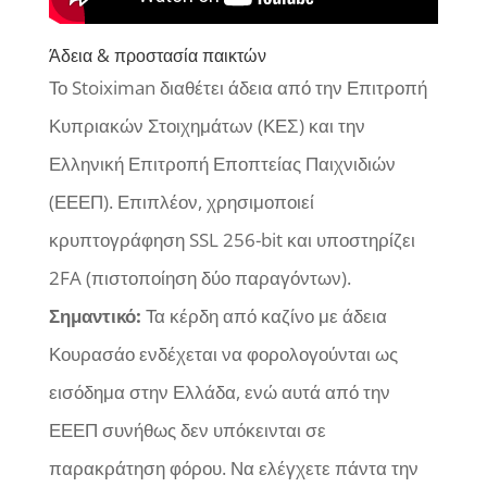
Άδεια & προστασία παικτών
Το Stoiximan διαθέτει άδεια από την Επιτροπή
Κυπριακών Στοιχημάτων (ΚΕΣ) και την
Ελληνική Επιτροπή Εποπτείας Παιχνιδιών
(ΕΕΕΠ). Επιπλέον, χρησιμοποιεί
κρυπτογράφηση SSL 256-bit και υποστηρίζει
2FA (πιστοποίηση δύο παραγόντων).
Σημαντικό:
Τα κέρδη από καζίνο με άδεια
Κουρασάο ενδέχεται να φορολογούνται ως
εισόδημα στην Ελλάδα, ενώ αυτά από την
ΕΕΕΠ συνήθως δεν υπόκεινται σε
παρακράτηση φόρου. Να ελέγχετε πάντα την